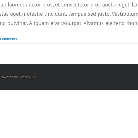
ue laoreet auctor eros, et consectetur eros auctor eget. L
gestas eget molestie tincidunt, tempus sed justo. Vestibulu
cing pulvinar. Aliquam erat volutpat. Vivamus eleifend rhonc
 Comments
 Powered by Siteflex LLC