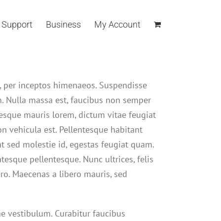
Support
Business
My Account
ra, per inceptos himenaeos. Suspendisse
. Nulla massa est, faucibus non semper
tesque mauris lorem, dictum vitae feugiat
non vehicula est. Pellentesque habitant
t sed molestie id, egestas feugiat quam.
sque pellentesque. Nunc ultrices, felis
ero. Maecenas a libero mauris, sed
tae vestibulum. Curabitur faucibus