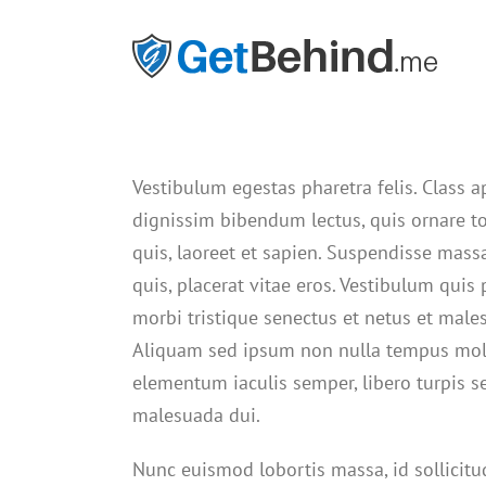
Skip
to
content
Vestibulum egestas pharetra felis. Class 
dignissim bibendum lectus, quis ornare 
quis, laoreet et sapien. Suspendisse mass
quis, placerat vitae eros. Vestibulum quis
morbi tristique senectus et netus et male
Aliquam sed ipsum non nulla tempus molli
elementum iaculis semper, libero turpis se
malesuada dui.
Nunc euismod lobortis massa, id sollicitud