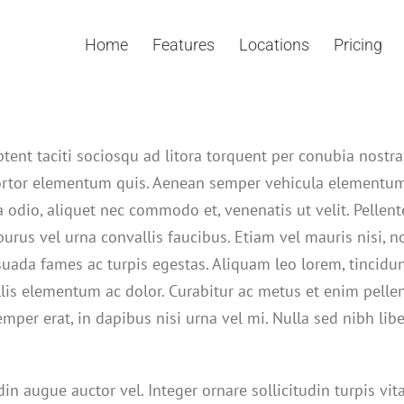
Home
Features
Locations
Pricing
aptent taciti sociosqu ad litora torquent per conubia nost
tortor elementum quis. Aenean semper vehicula elementum
a odio, aliquet nec commodo et, venenatis ut velit. Pellen
 purus vel urna convallis faucibus. Etiam vel mauris nisi, 
suada fames ac turpis egestas. Aliquam leo lorem, tincidun
s elementum ac dolor. Curabitur ac metus et enim pellente
mper erat, in dapibus nisi urna vel mi. Nulla sed nibh lib
in augue auctor vel. Integer ornare sollicitudin turpis vi