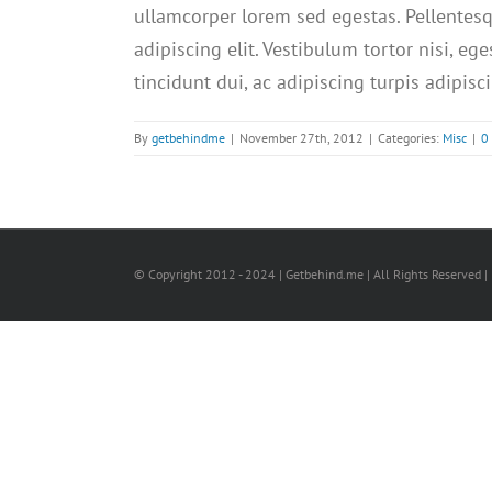
ullamcorper lorem sed egestas. Pellentesq
adipiscing elit. Vestibulum tortor nisi, e
tincidunt dui, ac adipiscing turpis adipis
By
getbehindme
|
November 27th, 2012
|
Categories:
Misc
|
0
© Copyright 2012 - 2024 | Getbehind.me | All Rights Reserved |